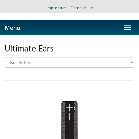
Skip
Impressum
Datenschutz
to
main
content
Menü
Toggl
navig
Ultimate Ears