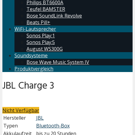
Philips BT6600A
Teufel BAMSTER
Bose SoundLink Revolve
Beats Pill+
WiFi-Lautsprecher
Sonos Play:1
Sonos Play:5
August WS300G
Soundsysteme
Bose Wave Music System IV
Produktvergleich
JBL Charge 3
Nicht Verfügbar
Hersteller
JBL
Typen
Bluetooth-Box
Akkulaufzeit
bis zu 20 Stunden